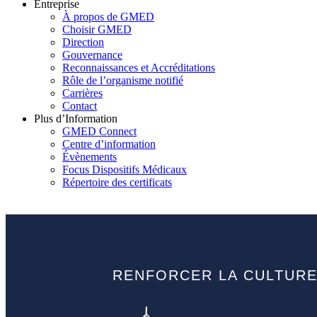
Entreprise
À propos de GMED
Choisir GMED
Direction
Gouvernance
Reconnaissances et Accréditations
Rôle de l’organisme notifié
Carrières
Contact
Plus d’Information
GMED Connect
Centre d’information
Évènements
Focus Dispositifs Médicaux
Répertoire des certificats
RENFORCER LA CULTURE