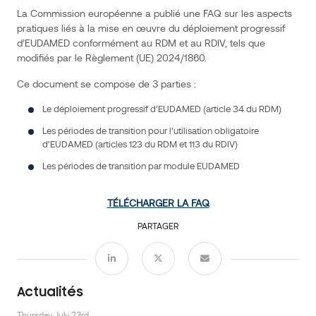
de
La Commission européenne a publié une FAQ sur les aspects
pratiques liés à la mise en œuvre du déploiement progressif
3
d’EUDAMED conformément au RDM et au RDIV, tels que
parties :
modifiés par le Règlement (UE) 2024/1860.
Le
déploiement
Ce document se compose de 3 parties :
progressif
d’EUDAMED
(article
Le déploiement progressif d’EUDAMED (article 34 du RDM)
34
du
RDM)
Les périodes de transition pour l’utilisation obligatoire
Les
d’EUDAMED (articles 123 du RDM et 113 du RDIV)
périodes
Événements
de
transition
Les périodes de transition par module EUDAMED
pour
l’utilisation
obligatoire
d’EUDAMED
TÉLÉCHARGER LA FAQ
(articles
123
du
PARTAGER
RDM
et
113
du
RDIV)
Les
périodes
de
Actualités
transition
par
module
Thursday, July 23rd