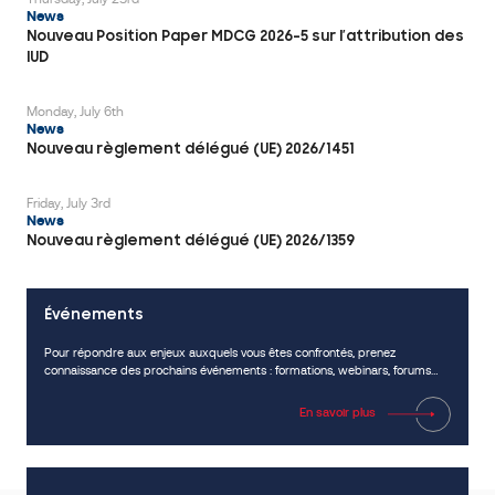
EUDAMED
News
TÉLÉCHARGER
Nouveau Position Paper MDCG 2026-5 sur l’attribution des
LA
IUD
FAQ
Monday, July 6th
News
Nouveau règlement délégué (UE) 2026/1451
Friday, July 3rd
News
Nouveau règlement délégué (UE) 2026/1359
Événements
Pour répondre aux enjeux auxquels vous êtes confrontés, prenez
connaissance des prochains événements : formations, webinars, forums…
En savoir plus