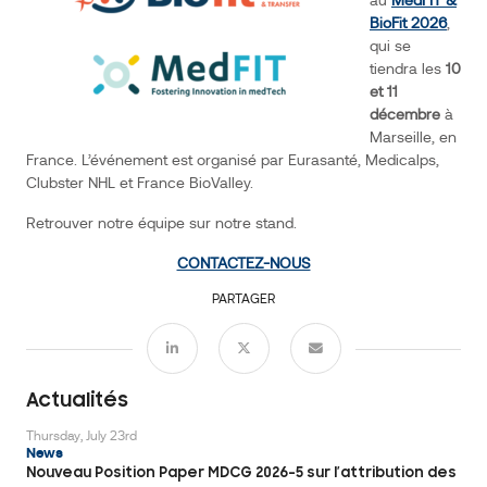
au
MedFIT &
CONTACTEZ-
BioFit 2026
,
NOUS
qui se
tiendra les
10
et 11
décembre
à
Marseille, en
France. L’événement est organisé par Eurasanté, Medicalps,
Clubster NHL et France BioValley.
Événements
Retrouver notre équipe sur notre stand.
CONTACTEZ-NOUS
PARTAGER
Actualités
Thursday, July 23rd
News
Nouveau Position Paper MDCG 2026-5 sur l’attribution des