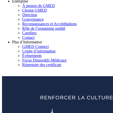
Entreprise
À propos de GMED
Choisir GMED
Direction
Gouvernance
Reconnaissances et Accréditations
Rôle de l’organisme notifié
Carrières
Contact
Plus d’Information
GMED Connect
Centre d’information
Évènements
Focus Dispositifs Médicaux
Répertoire des certificats
RENFORCER LA CULTURE