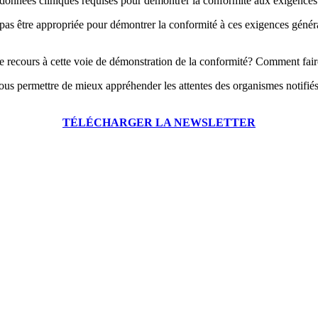
es données cliniques requises pour démontrer la conformité aux exigence
e pas être appropriée pour démontrer la conformité à ces exigences généra
r le recours à cette voie de démonstration de la conformité? Comment faire
vous permettre de mieux appréhender les attentes des organismes notifiés
TÉLÉCH
ARGER LA NEWSLETTER