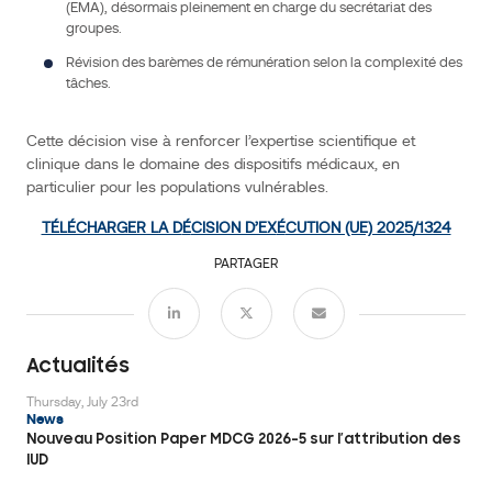
(EMA), désormais pleinement en charge du secrétariat des
pédiatrie
et
groupes.
aux
maladies
Révision des barèmes de rémunération selon la complexité des
rares.
Mise
tâches.
à
jour
des
règles
Cette décision vise à renforcer l’expertise scientifique et
administratives
Événements
:
clinique dans le domaine des dispositifs médicaux, en
fonctionnement
des
particulier pour les populations vulnérables.
sous-
groupes
et
TÉLÉCHARGER LA D
É
CISION D’EX
É
CUTION (UE) 2025/1324
modalités
de
désignation
PARTAGER
des
rapporteurs.
Clarification
du
rôle
de
l’Agence
Actualités
européenne
des
médicaments
Thursday, July 23rd
(EMA),
News
désormais
pleinement
Nouveau Position Paper MDCG 2026-5 sur l’attribution des
en
charge
IUD
du
secrétariat