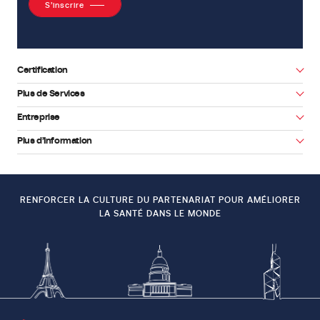
S’inscrire
dispositifs
médicaux,
en
particulier
Certification
pour
Plus de Services
les
Entreprise
populations
Facebook
Youtube
vulnérables.
Plus d’Information
TÉLÉCHARGER
LA
D
É
CISION
RENFORCER LA CULTURE DU PARTENARIAT POUR AMÉLIORER
LA SANTÉ DANS LE MONDE
D’EX
É
CUTION
(UE)
2025/1324