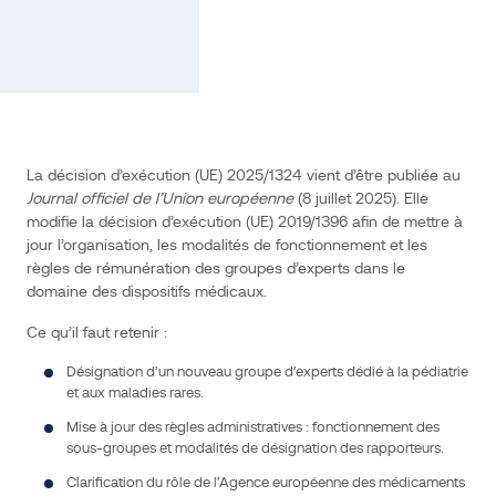
des
groupes
d’experts
dans
le
domaine
des
La décision d’exécution (UE) 2025/1324 vient d’être publiée au
dispositifs
Journal officiel de l’Union européenne
(8 juillet 2025). Elle
médicaux.
modifie la décision d’exécution (UE) 2019/1396 afin de mettre à
jour l’organisation, les modalités de fonctionnement et les
Ce
linkedin
twitter
Email
règles de rémunération des groupes d’experts dans le
qu’il
domaine des dispositifs médicaux.
faut
Ce qu’il faut retenir :
retenir
:
Désignation d’un nouveau groupe d’experts dédié à la pédiatrie
et aux maladies rares.
Désignation
d’un
nouveau
Mise à jour des règles administratives : fonctionnement des
groupe
sous-groupes et modalités de désignation des rapporteurs.
d’experts
dédié
à
Clarification du rôle de l’Agence européenne des médicaments
la