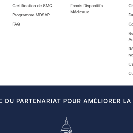
Certification de SMQ
Essais Dispositifs
Ch
Médicaux
Programme MDSAP
Di
FAQ
G
Re
Ac
Rô
no
Ca
C
E DU PARTENARIAT POUR AMÉLIORER LA