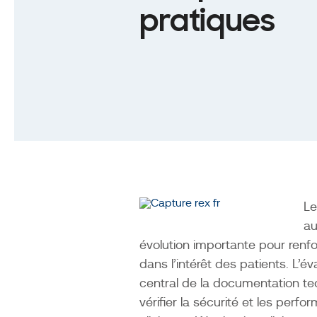
des
pratiques
patients.
L’évaluation
clinique
est
par
conséquent
le
document
central
Le
de
au
la
évolution importante pour renfor
documentation
dans l’intérêt des patients. L’
technique.
central de la documentation tech
L’objectif
vérifier la sécurité et les perf