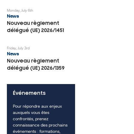
Monday, July 6th
News
Nouveau règlement
délégué (UE) 2026/1451
Friday, July 3rd
News
Nouveau règlement
délégué (UE) 2026/1359
Événements
Pour répondre aux enjeux
auxquels vous êtes
confrontés, prenez
connaissance des prochains
événements : formations,