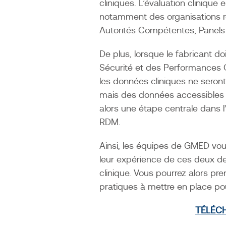
de
cliniques. L’évaluation clinique 
lin
notamment des organisations 
l’évaluation
Autorités Compétentes, Panels 
clinique
est
De plus, lorsque le fabricant d
de
Sécurité et des Performances Cl
vérifier
les données cliniques ne seront
la
mais des données accessibles à
sécurité
alors une étape centrale dans l
RDM.
et
les
Ainsi, les équipes de GMED vo
performances
leur expérience de ces deux der
du
clinique. Vous pourrez alors p
dispositif,
pratiques à mettre en place pour
y
TÉLÉC
compris