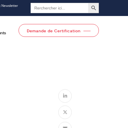
Search Button
Search
 Newsletter
for:
Demande de Certification
nts
utes catégories
Toutes catégories
Pages
omédicaux
Trainings
Knowledge Center
Events
t
Careers
notifié